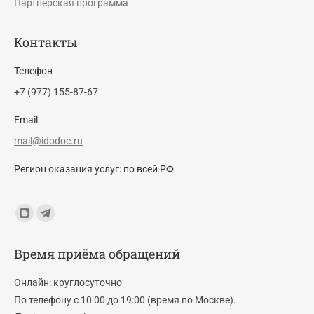
Партнерская программа
Контакты
Телефон
+7 (977) 155-87-67
Email
mail@idodoc.ru
Регион оказания услуг: по всей РФ
Find us on:
Blogger
Telegram
page
page
Время приёма обращений
opens
opens
in
in
Онлайн: круглосуточно
new
new
По телефону с 10:00 до 19:00 (время по Москве).
window
window