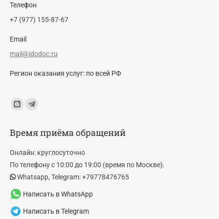
Телефон
+7 (977) 155-87-67
Email
mail@idodoc.ru
Регион оказания услуг: по всей РФ
Find us on:
Blogger
Telegram
page
page
Время приёма обращений
opens
opens
in
in
Онлайн: круглосуточно
new
new
По телефону с 10:00 до 19:00 (время по Москве).
window
window
Whatsapp, Telegram: +79778476765
Написать в WhatsApp
Написать в Telegram