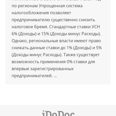
по регионам Упрощенная система
налогообложения позволяет
предпринимателю существенно снизить
налоговое бремя. Стандартные ставки УСН
6% (Доходы) и 15% (Доходы минус Расходы).
Однако, региональные власти имеют право
снижать данные ставки до 1% (Доходы) и 5%
(Доходы минус Расходы). Также существует
возможность применения 0% ставки для
впервые зарегистрированных
предпринимателей. …