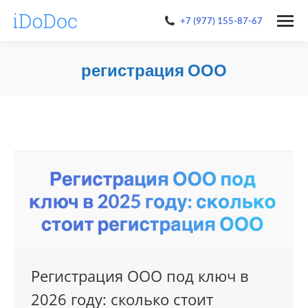
+7 (977) 155-87-67
регистрация ООО
You are here:
Регистрация ООО под ключ в
2026 году: сколько стоит